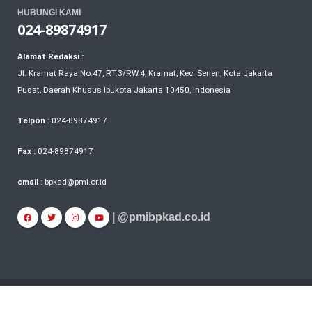
HUBUNGI KAMI
024-89874917
Alamat Redaksi :
Jl. Kramat Raya No.47, RT.3/RW.4, Kramat, Kec. Senen, Kota Jakarta
Pusat, Daerah Khusus Ibukota Jakarta 10450, Indonesia
Telpon :
024-89874917
Fax :
024-89874917
email :
bpkad@pmi.or.id
| @pmibpkad.co.id
© Copyright PMI Indonesia 2024. All Rights Reserved.