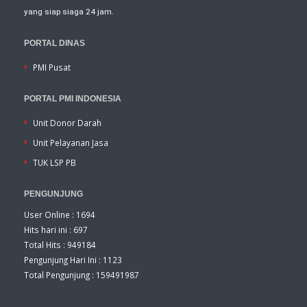
yang siap siaga 24 jam.
PORTAL DINAS
PMI Pusat
PORTAL PMI INDONESIA
Unit Donor Darah
Unit Pelayanan Jasa
TUK LSP PB
PENGUNJUNG
User Online : 1694
Hits hari ini : 697
Total Hits : 949184
Pengunjung Hari Ini : 1123
Total Pengunjung : 159491987